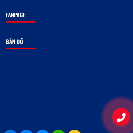
FANPAGE
BẢN ĐỒ
09
-