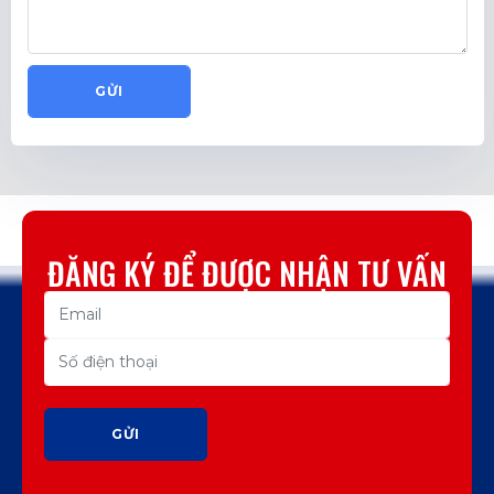
GỬI
ĐĂNG KÝ ĐỂ ĐƯỢC NHẬN TƯ VẤN
GỬI