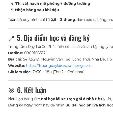
Thi sát hạch mô phỏng + đường trường
Nhận bằng sau khi đậu
Toàn bộ quy trình chỉ từ
2,5 – 3 tháng
, đảm bảo ra bằng nh
📍 5. Địa điểm học và đăng ký
Trung tâm Dạy Lái Xe Phát Tiến có cơ sở và sân tập ngay t
Hotline:
0909168317
Địa chỉ:
541/2/2 Đ. Nguyễn Văn Tạo, Long Thới, Nhà Bè, Hồ
Website:
https://truongdaylaixechatluong.com
Giờ làm việc:
7h30 – 18h (Thứ 2 – Chủ nhật)
🎯 6. Kết luận
Nếu bạn đang tìm
nơi học lái xe trọn gói ở Nhà Bè
uy tín,
Đăng ký ngay hôm nay để nhận
ưu đãi học phí và lịch họ