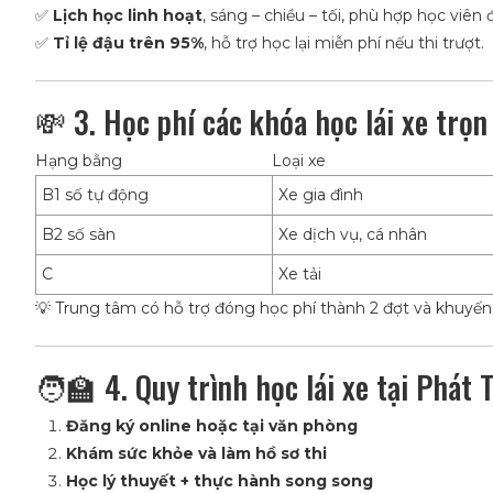
✅
Lịch học linh hoạt
, sáng – chiều – tối, phù hợp học viên đ
✅
Tỉ lệ đậu trên 95%
, hỗ trợ học lại miễn phí nếu thi trượt.
💸 3. Học phí các khóa học lái xe trọn
Hạng bằng
Loại xe
B1 số tự động
Xe gia đình
B2 số sàn
Xe dịch vụ, cá nhân
C
Xe tải
💡 Trung tâm có hỗ trợ đóng học phí thành 2 đợt và khuyế
🧑‍🏫 4. Quy trình học lái xe tại Phát 
Đăng ký online hoặc tại văn phòng
Khám sức khỏe và làm hồ sơ thi
Học lý thuyết + thực hành song song