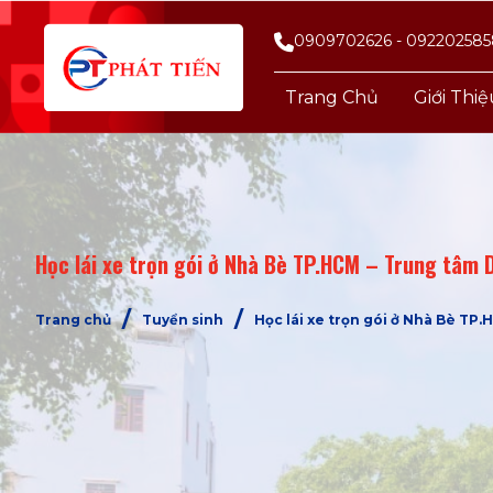
0909702626 - 092202585
Trang Chủ
Giới Thi
Học lái xe trọn gói ở Nhà Bè TP.HCM – Trung tâm D
/
/
Trang chủ
Tuyển sinh
Học lái xe trọn gói ở Nhà Bè TP.