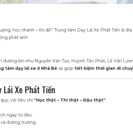
t lượng, học nhanh – thi dễ? Trung tâm Dạy Lái Xe Phát Tiến là đ
hông phát sinh
 đường lớn như Nguyễn Văn Tạo, Huỳnh Tấn Phát, Lê Văn Lương… V
g tâm dạy lái xe ở Nhà Bè
sẽ giúp
tiết kiệm thời gian di chu
y Lái Xe Phát Tiến
uy, với tiêu chí
“Học thật – Thi thật – Đậu thật”
.
ch ngay từ đầu.
 và đường trường.