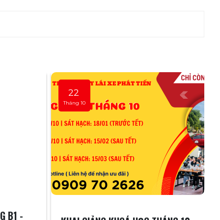
22
Tháng 10
G B1 -