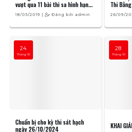
vượt qua 11 bài thi sa hình hạng
Thi Bằng
B2
Lái Xe P
18/05/2019 |
Đăng bởi admin
26/09/20
24
28
Tháng 10
Tháng 10
Chuẩn bị cho kỳ thi sát hạch
KHAI GI
ngày 26/10/2024