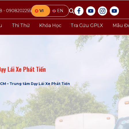
8 - 0908202255
VI
EN
ệu
Thi Thử
Khóa Học
Tra Cứu GPLX
Mẫu Đ
ạy Lái Xe Phát Tiến
HCM – Trung tâm Dạy Lái Xe Phát Tiến