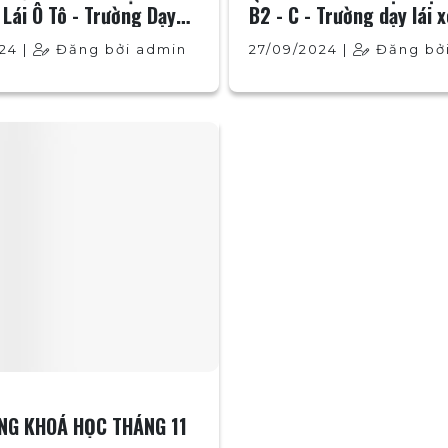
 Lái Ô Tô - Trường Dạy
B2 - C - Trường dạy lái 
hát Tiến
Tiến
24 |
Đăng bởi admin
27/09/2024 |
Đăng bở
ẢNG KHOÁ HỌC THÁNG 11