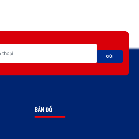
GỬI
BẢN ĐỒ