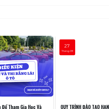
27
Tháng 09
n Để Tham Gia Học Và
QUY TRÌNH ĐÀO TẠO HẠN