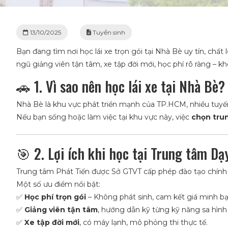
13/10/2025
Tuyển sinh
Bạn đang tìm nơi học lái xe trọn gói tại Nhà Bè uy tín, chấ
ngũ giảng viên tận tâm, xe tập đời mới, học phí rõ ràng – k
🚗 1. Vì sao nên học lái xe tại Nhà Bè?
Nhà Bè là khu vực phát triển mạnh của TP.HCM, nhiều tuyến
Nếu bạn sống hoặc làm việc tại khu vực này, việc
chọn trun
🎯 2. Lợi ích khi học tại Trung tâm Dạ
Trung tâm Phát Tiến được Sở GTVT cấp phép đào tạo chính q
Một số ưu điểm nổi bật:
✅
Học phí trọn gói
– Không phát sinh, cam kết giá minh bạ
✅
Giảng viên tận tâm
, hướng dẫn kỹ từng kỹ năng sa hình
✅
Xe tập đời mới
, có máy lạnh, mô phỏng thi thực tế.