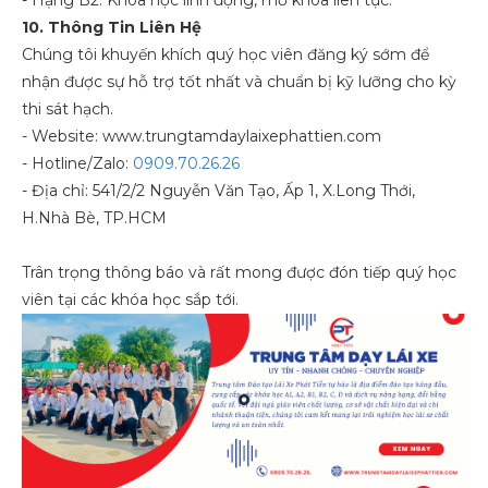
- Hạng B2: Khóa học linh động, mở khóa liên tục.
10. Thông Tin Liên Hệ
Chúng tôi khuyến khích quý học viên đăng ký sớm để
nhận được sự hỗ trợ tốt nhất và chuẩn bị kỹ lưỡng cho kỳ
thi sát hạch.
- Website: www.trungtamdaylaixephattien.com
- Hotline/Zalo:
0909.70.26.26
- Địa chỉ: 541/2/2 Nguyễn Văn Tạo, Ấp 1, X.Long Thới,
H.Nhà Bè, TP.HCM
Trân trọng thông báo và rất mong được đón tiếp quý học
viên tại các khóa học sắp tới.