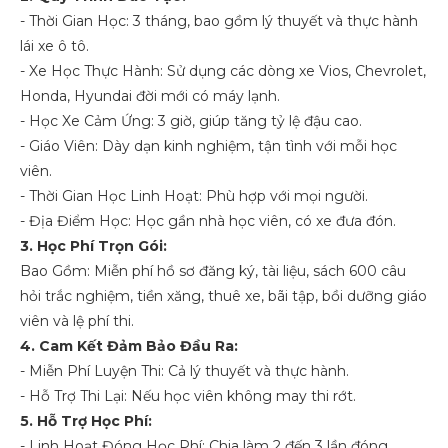
- Thời Gian Học: 3 tháng, bao gồm lý thuyết và thực hành
lái xe ô tô.
- Xe Học Thực Hành: Sử dụng các dòng xe Vios, Chevrolet,
Honda, Hyundai đời mới có máy lạnh.
- Học Xe Cảm Ứng: 3 giờ, giúp tăng tỷ lệ đậu cao.
- Giáo Viên: Dày dạn kinh nghiệm, tận tình với mỗi học
viên.
- Thời Gian Học Linh Hoạt: Phù hợp với mọi người.
- Địa Điểm Học: Học gần nhà học viên, có xe đưa đón.
3. Học Phí Trọn Gói:
Bao Gồm: Miễn phí hồ sơ đăng ký, tài liệu, sách 600 câu
hỏi trắc nghiệm, tiền xăng, thuê xe, bãi tập, bồi dưỡng giáo
viên và lệ phí thi.
4. Cam Kết Đảm Bảo Đầu Ra:
- Miễn Phí Luyện Thi: Cả lý thuyết và thực hành.
- Hỗ Trợ Thi Lại: Nếu học viên không may thi rớt.
5. Hỗ Trợ Học Phí:
- Linh Hoạt Đóng Học Phí: Chia làm 2 đến 3 lần đóng