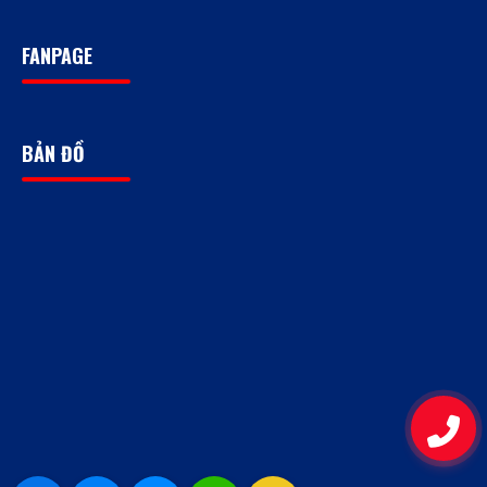
FANPAGE
BẢN ĐỒ
09
-