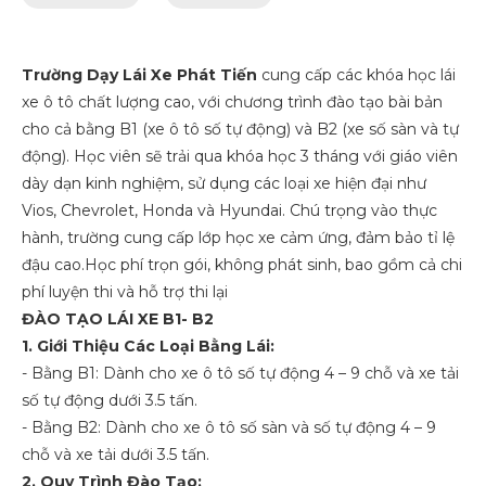
Trường Dạy Lái Xe Phát Tiến
cung cấp các khóa học lái
xe ô tô chất lượng cao, với chương trình đào tạo bài bản
cho cả bằng B1 (xe ô tô số tự động) và B2 (xe số sàn và tự
động). Học viên sẽ trải qua khóa học 3 tháng với giáo viên
dày dạn kinh nghiệm, sử dụng các loại xe hiện đại như
Vios, Chevrolet, Honda và Hyundai. Chú trọng vào thực
hành, trường cung cấp lớp học xe cảm ứng, đảm bảo tỉ lệ
đậu cao.Học phí trọn gói, không phát sinh, bao gồm cả chi
phí luyện thi và hỗ trợ thi lại
ĐÀO TẠO LÁI XE B1- B2
1. Giới Thiệu Các Loại Bằng Lái:
- Bằng B1: Dành cho xe ô tô số tự động 4 – 9 chỗ và xe tải
số tự động dưới 3.5 tấn.
- Bằng B2: Dành cho xe ô tô số sàn và số tự động 4 – 9
chỗ và xe tải dưới 3.5 tấn.
2. Quy Trình Đào Tạo: